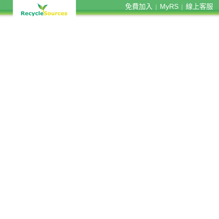
免費加入
MyRS
線上客服
|
|