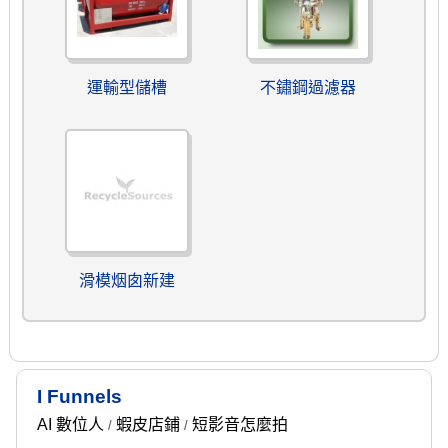
運輸型儲槽
不鏽鋼過濾器
滑模烟囱新建
I Funnels
AI 數位人
蝦皮店鋪
短影音怎麼拍
/
/