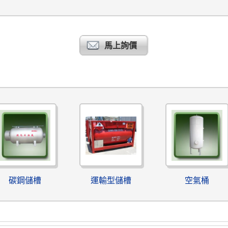
馬上詢價
碳鋼儲槽
運輸型儲槽
空氣桶