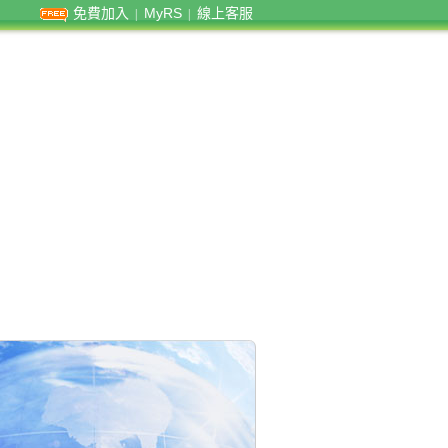
免費加入
MyRS
線上客服
|
|