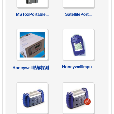
MSToxPortable...
SatellitePort...
HoneywellImpu...
Honeywell熱解探測...