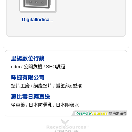
DigitalIndica...
里揚數位行銷
edm
公關危機
SEO課程
/
/
暉捷有限公司
墊片工廠
絕緣墊片
鐵氟龍o型環
/
/
惠比壽日藥直送
暈車藥
日本防曬乳
日本眼藥水
/
/