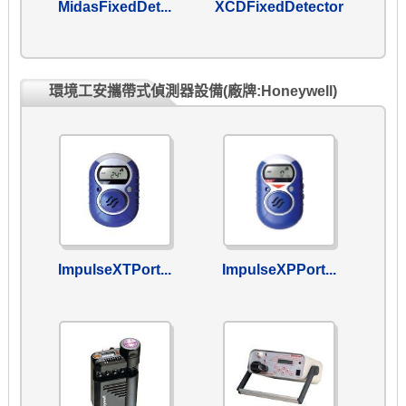
MidasFixedDet...
XCDFixedDetector
環境工安攜帶式偵測器設備(廠牌:Honeywell)
ImpulseXTPort...
ImpulseXPPort...