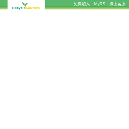
免費加入
MyRS
線上客服
|
|