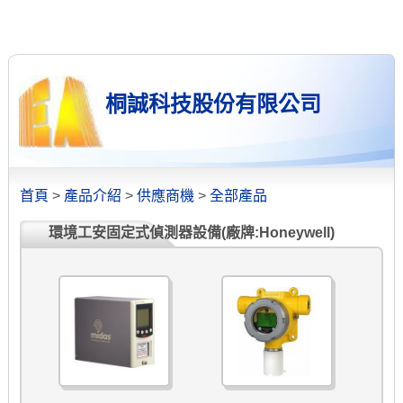
桐誠科技股份有限公司
首頁
>
產品介紹
>
供應商機
>
全部產品
環境工安固定式偵測器設備(廠牌:Honeywell)