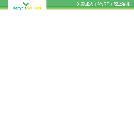
免費加入
MyRS
線上客服
|
|