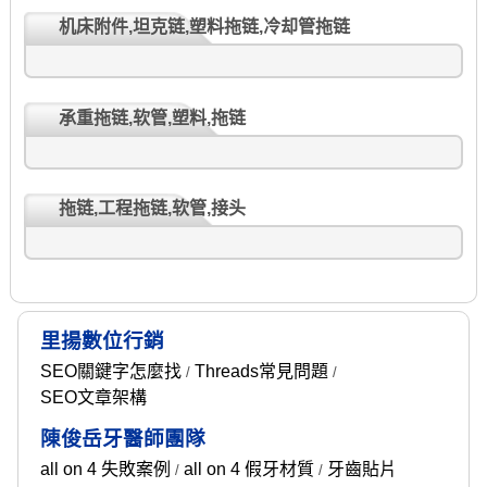
机床附件,坦克链,塑料拖链,冷却管拖链
承重拖链,软管,塑料,拖链
拖链,工程拖链,软管,接头
里揚數位行銷
SEO關鍵字怎麼找
Threads常見問題
/
/
SEO文章架構
陳俊岳牙醫師團隊
all on 4 失敗案例
all on 4 假牙材質
牙齒貼片
/
/