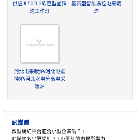
供应JL50D-3软管型卤钨
最新型智能遥控电采暖
泡工作灯
炉
河北电采暖炉/河北电壁
挂炉/河北水电分离电采
暖炉
試媒體
微型網紅平台適合小型企業嗎？
/
IG粉絲多少算網紅？
小網紅的市場影響力
/