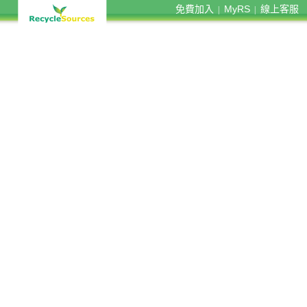
免費加入
MyRS
線上客服
|
|