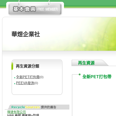
華煜企業社
再生資源
再生資源分類
全新PET打包帶
全新PET打包帶
(0)
PEEVA發泡
(0)
暉捷有限公司
NBR
,
橡膠
,
鐵氟龍o型環