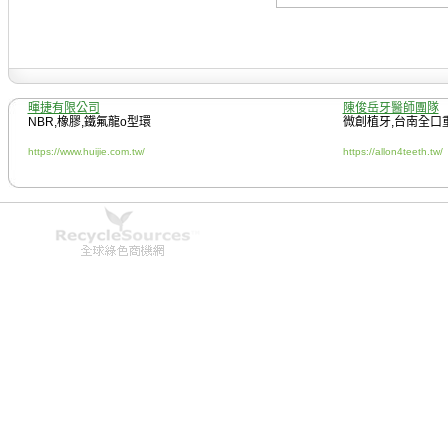
暉捷有限公司
陳俊岳牙醫師團隊
NBR
,
橡膠
,
鐵氟龍o型環
微創植牙
,
台南全口
https://www.huijie.com.tw/
https://allon4teeth.tw/