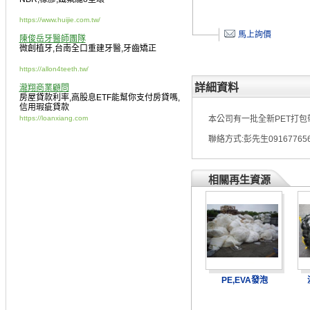
https://www.huijie.com.tw/
馬上詢價
陳俊岳牙醫師團隊
微創植牙
,
台南全口重建牙醫
,
牙齒矯正
https://allon4teeth.tw/
詳細資料
瀧翔商業顧問
房屋貸款利率
,
高股息ETF能幫你支付房貸嗎
,
信用瑕疵貸款
https://loanxiang.com
本公司有一批全新PET打包
聯絡方式:彭先生09167765
相關再生資源
PE,EVA發泡