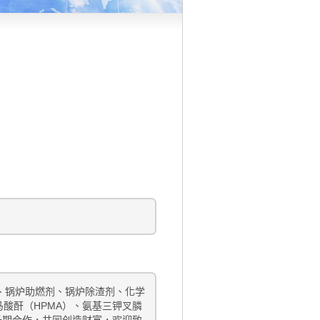
、锅炉助燃剂、锅炉除渣剂、化学
马酸酐（HPMA）、氨基三钾叉膦
长期合作，共同创造财富，欢迎致