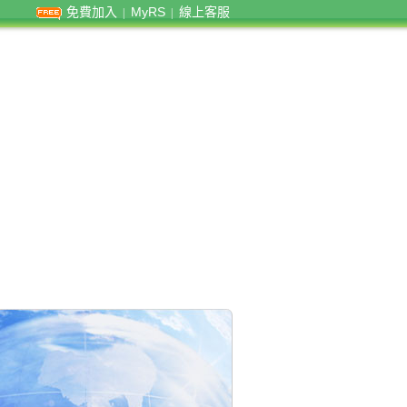
免費加入
MyRS
線上客服
|
|