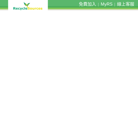
免費加入
MyRS
線上客服
|
|