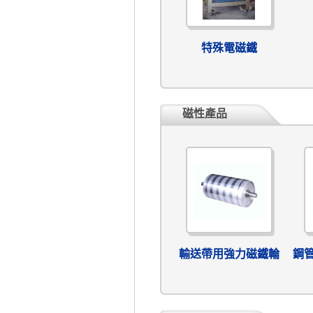
特殊電磁鐵
磁性產品
輸送帶用強力磁鐵輪
鋼