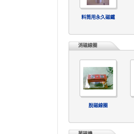
料筒用永久磁鐵
消磁線圈
脫磁線圈
著磁機