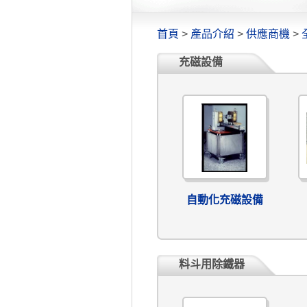
首頁
>
產品介紹
>
供應商機
>
充磁設備
自動化充磁設備
料斗用除鐵器