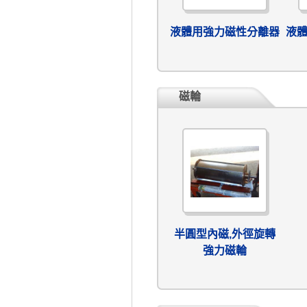
液體用強力磁性分離器
液
磁輪
半圓型內磁,外徑旋轉
強力磁輪