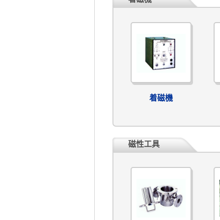
着磁機
磁性工具