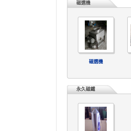
磁選機
磁選機
永久磁鐵