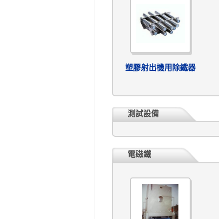
塑膠射出機用除鐵器
測試設備
電磁鐵