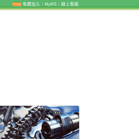
免費加入
MyRS
線上客服
|
|