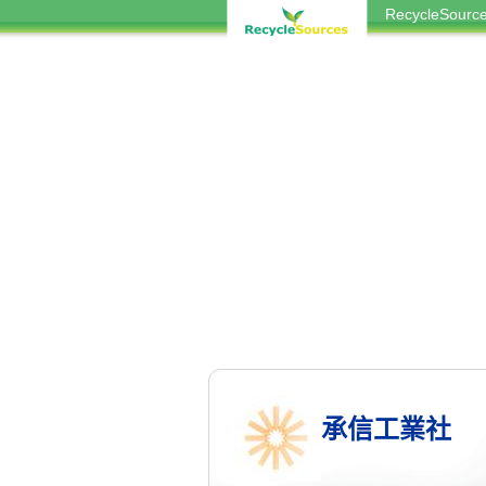
RecycleSou
承信工業社