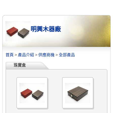
明興木器廠
首頁
>
產品介紹
>
供應商機
>
全部產品
珠寶盒