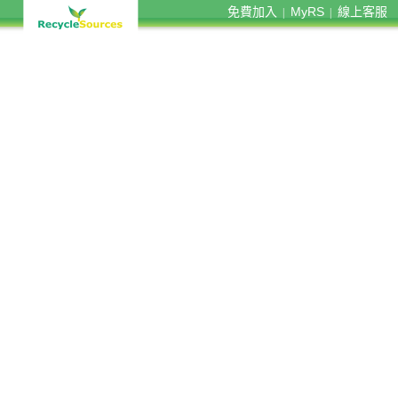
免費加入
MyRS
線上客服
|
|