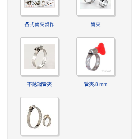
各式管夾製作
管夾
不銹鋼管夾
管夾.8 mm