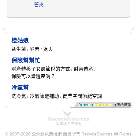
管夾
橙姑娘
益生菌
酵素
退火
/
/
保險幫幫忙
財產轉移子女最節稅的方式
財富傳承
/
/
保險可以當遺產嗎？
冷氣幫
洗冷氣
冷氣節能補助
商業空間節能空調
/
/
© 2007-2026 全球綠色商機網 版權所有 RecycleSources All Rights