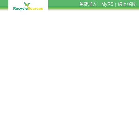
免費加入
MyRS
線上客服
|
|