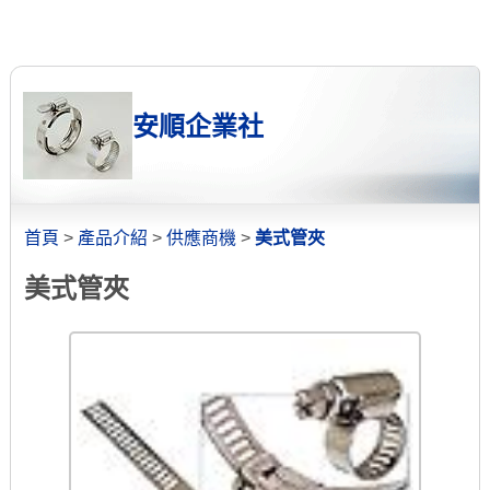
安順企業社
首頁
>
產品介紹
>
供應商機
>
美式管夾
美式管夾