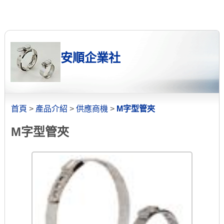
安順企業社
首頁
>
產品介紹
>
供應商機
>
M字型管夾
M字型管夾