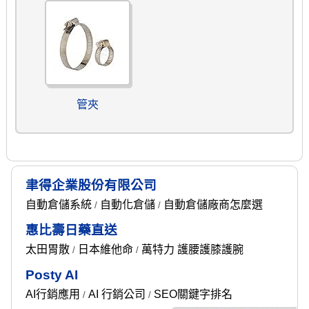
管夾
聿得企業股份有限公司
自動倉儲系統
自動化倉儲
自動倉儲廠商怎麼選
/
/
惠比壽日藥直送
太田胃散
日本維他命
萬特力 護腰護膝護腕
/
/
Posty AI
AI行銷應用
AI 行銷公司
SEO關鍵字排名
/
/