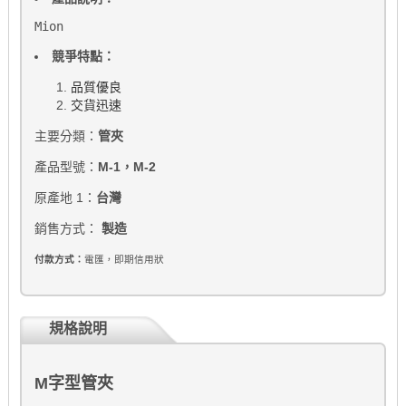
Mion
競爭特點：
品質優良
交貨迅速
主要分類：
管夾
產品型號：
M-1，M-2
原產地 1：
台灣
銷售方式：
製造
付款方式：
電匯，即期信用狀
規格說明
M字型管夾