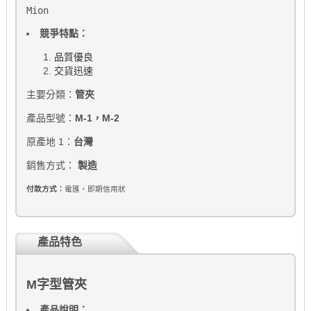
Mion
競爭特點：
品質優良
交貨迅速
主要分類：
管夾
產品型號：
M-1，M-2
原產地 1：
台灣
銷售方式：
製造
付款方式：
電匯，即期信用狀
產品特色
M字型管夾
產品說明：