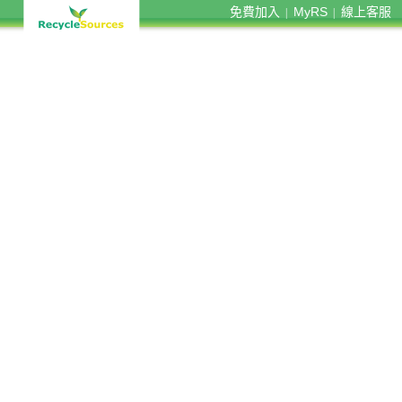
免費加入
MyRS
線上客服
|
|