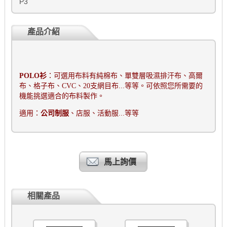
P3
產品介紹
POLO
衫
：可選用布料有純棉布、單雙層吸濕排汗布、高爾
布、格子布、
CVC
、
20
支網目布
...
等等。可依照您所需要的
機能挑選適合的布料製作。
適用：
公司制服
、店服、活動服
...
等等
馬上詢價
相關產品