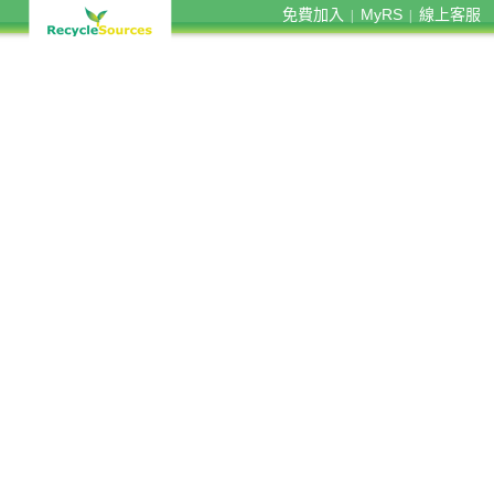
免費加入
MyRS
線上客服
|
|