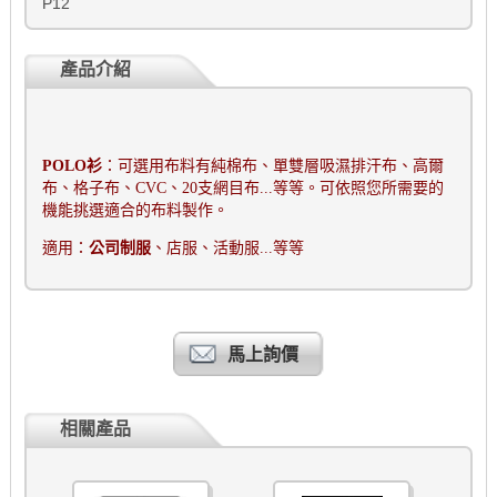
P12
產品介紹
POLO
衫
：可選用布料有純棉布、單雙層吸濕排汗布、高爾
布、格子布、
CVC
、
20
支網目布
...
等等。可依照您所需要的
機能挑選適合的布料製作。
適用：
公司制服
、店服、活動服
...
等等
馬上詢價
相關產品