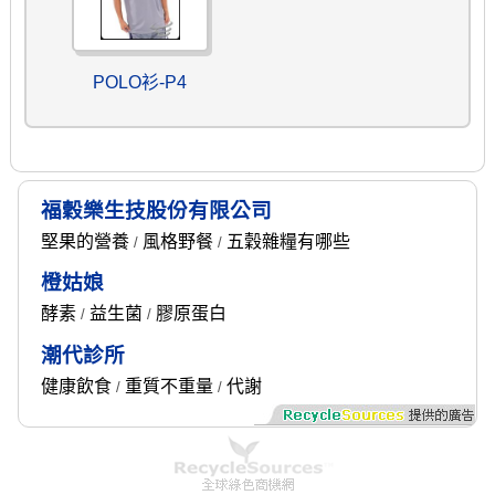
POLO衫-P4
福穀樂生技股份有限公司
堅果的營養
風格野餐
五穀雜糧有哪些
/
/
橙姑娘
酵素
益生菌
膠原蛋白
/
/
潮代診所
健康飲食
重質不重量
代謝
/
/