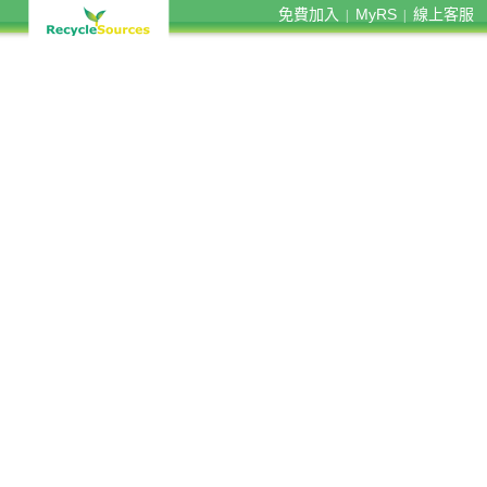
免費加入
MyRS
線上客服
|
|