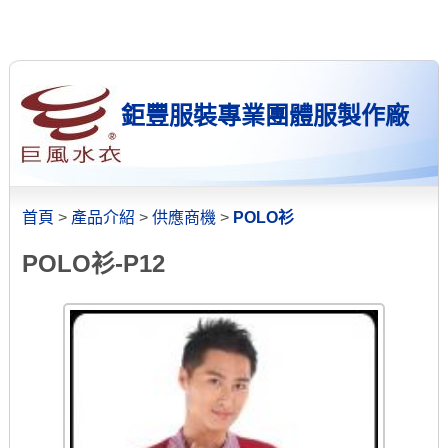
鉅豐服裝專業團體服製作廠
首頁
>
產品介紹
>
供應商機
>
POLO衫
POLO衫-P12