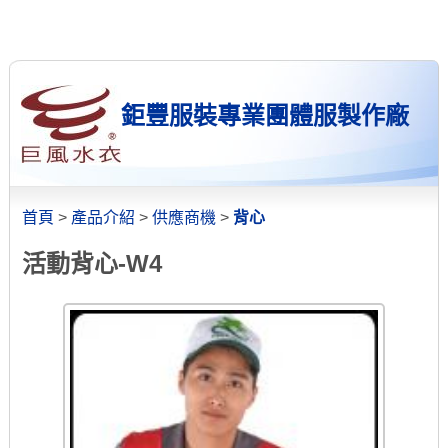
鉅豐服裝專業團體服製作廠
首頁
>
產品介紹
>
供應商機
>
背心
活動背心-W4