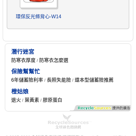
環保反光條背心-W14
潛行迷宮
防寒衣厚度
防寒衣怎麼選
/
保險幫幫忙
6年儲蓄險利率
長照失能險
還本型儲蓄險推薦
/
/
橙姑娘
退火
葉黃素
膠原蛋白
/
/