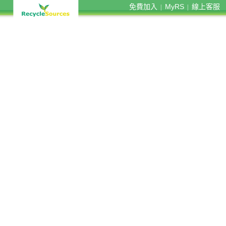
免費加入
MyRS
線上客服
|
|