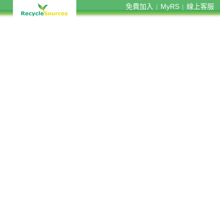
免費加入
MyRS
線上客服
|
|