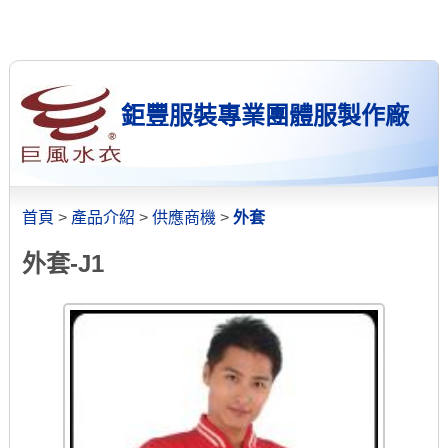
鉅豐服裝專業團體服製作廠
首頁
>
產品介紹
>
供應商機
>
外套
外套-J1