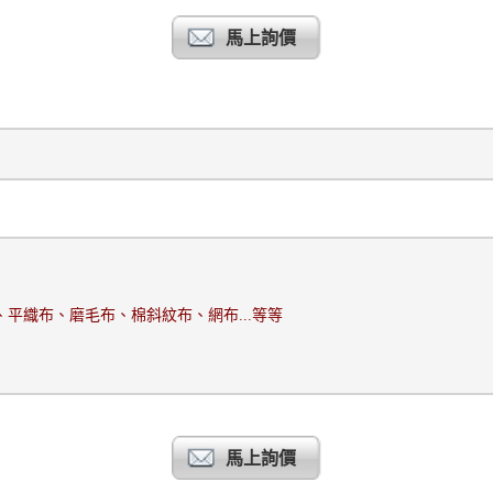
馬上詢價
、平織布、磨毛布、棉斜紋布、網布
...
等等
馬上詢價