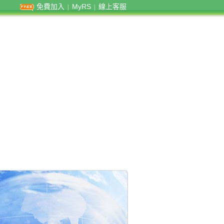
免費加入
MyRS
線上客服
|
|