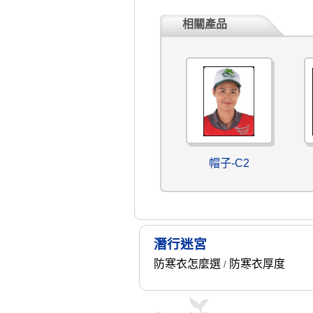
相關產品
帽子-C2
潛行迷宮
防寒衣怎麼選
防寒衣厚度
/