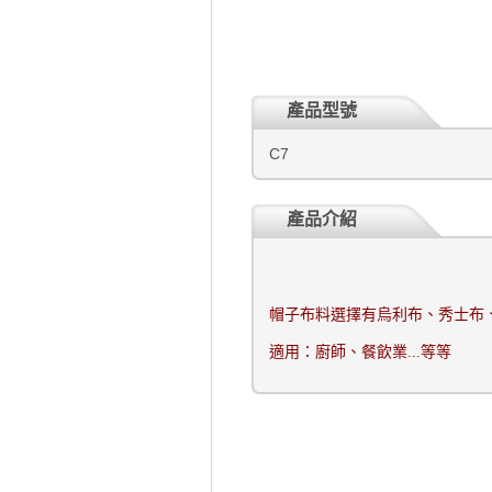
產品型號
C7
產品介紹
帽子布料選擇有烏利布、秀士布
適用：廚師、餐飲業
...
等等