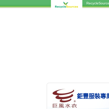
RecycleSou
鉅豐服裝專