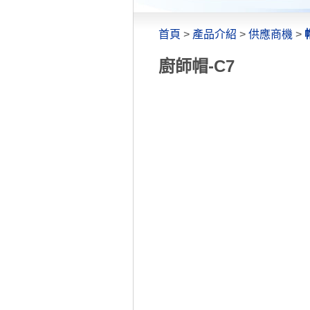
首頁
>
產品介紹
>
供應商機
>
廚師帽-C7