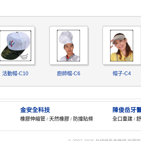
活動帽-C10
廚師帽-C6
帽子-C4
金安全科技
陳俊岳牙
橡膠伸縮管
天然橡膠
防撞貼條
全口重建
/
/
/
© 2007-2026 全球綠色商機網 版權所有 Rec