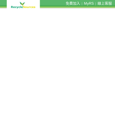
免費加入
MyRS
線上客服
|
|