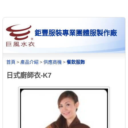
鉅豐服裝專業團體服製作廠
首頁
>
產品介紹
>
供應商機
>
餐飲服飾
日式廚師衣-K7