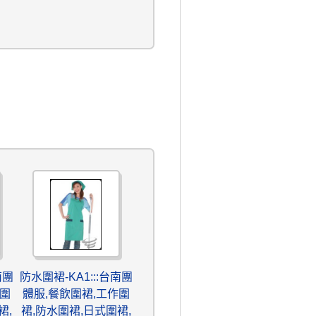
南團
防水圍裙-KA1:::台南團
作圍
體服,餐飲圍裙,工作圍
裙,
裙,防水圍裙,日式圍裙,