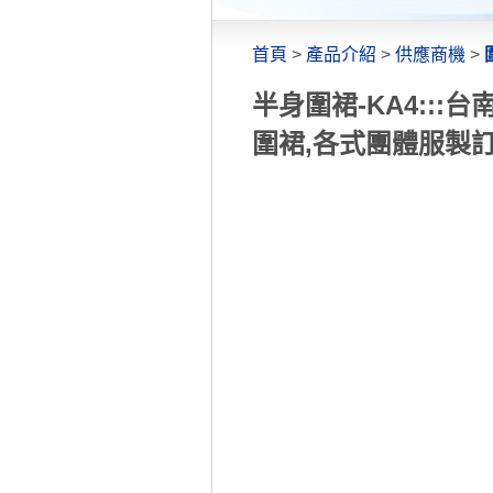
首頁
>
產品介紹
>
供應商機
>
半身圍裙-KA4:::
圍裙,各式團體服製訂做