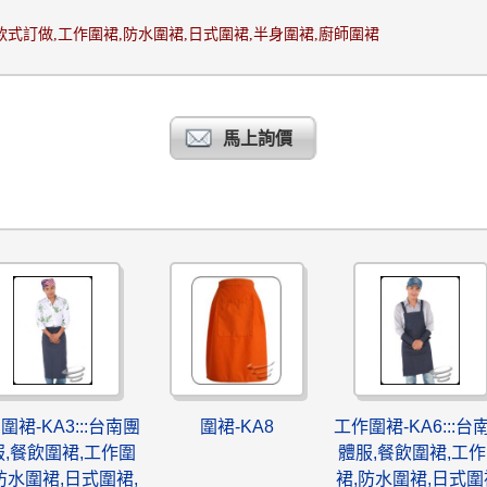
款式訂做
,
工作圍裙
,
防水圍裙
,
日式圍裙
,
半身圍裙
,
廚師圍裙
馬上詢價
圍裙-KA3:::台南團
圍裙-KA8
工作圍裙-KA6:::台
服,餐飲圍裙,工作圍
體服,餐飲圍裙,工
防水圍裙,日式圍裙,
裙,防水圍裙,日式圍