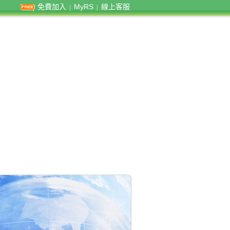
免費加入
MyRS
線上客服
|
|