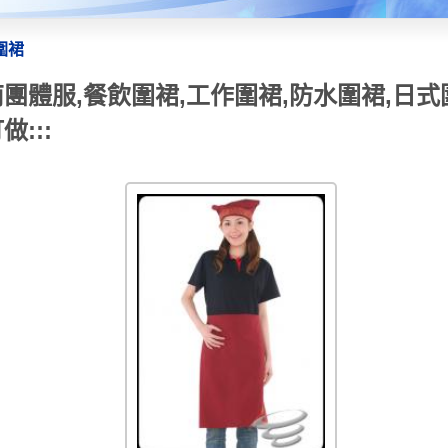
圍裙
台南團體服,餐飲圍裙,工作圍裙,防水圍裙,日
:::