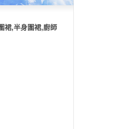
式圍裙,半身圍裙,廚師