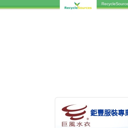
RecycleSou
鉅豐服裝專