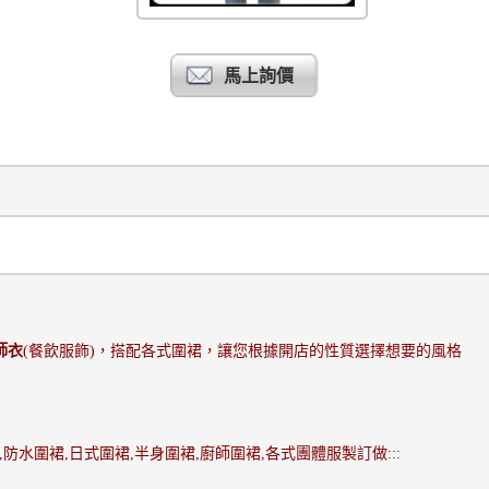
馬上詢價
師衣
(
餐飲服飾
)
，搭配各式圍裙，讓您根據開店的性質選擇想要的風格
,
防水圍裙
,
日式圍裙
,
半身圍裙
,
廚師圍裙
,
各式團體服製訂做
:::