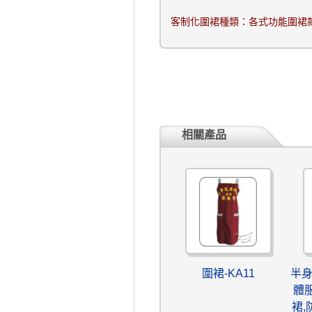
客制化圍裙種類：各式功能圍裙
相關產品
圍裙-KA11
半身
體
裙,