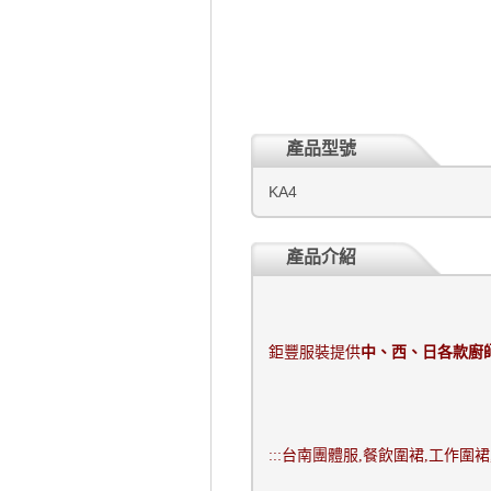
產品型號
KA4
產品介紹
鉅豐服裝提供
中、西、日各款廚
:::
台南團體服
,
餐飲圍裙
,
工作圍裙