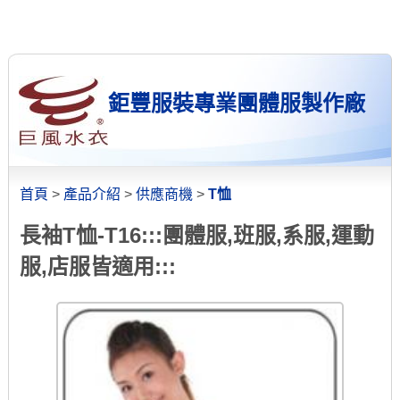
鉅豐服裝專業團體服製作廠
首頁
>
產品介紹
>
供應商機
>
T恤
長袖T恤-T16:::團體服,班服,系服,運動
服,店服皆適用:::