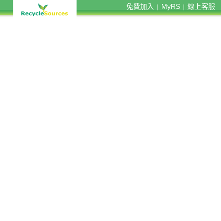
免費加入
MyRS
線上客服
|
|