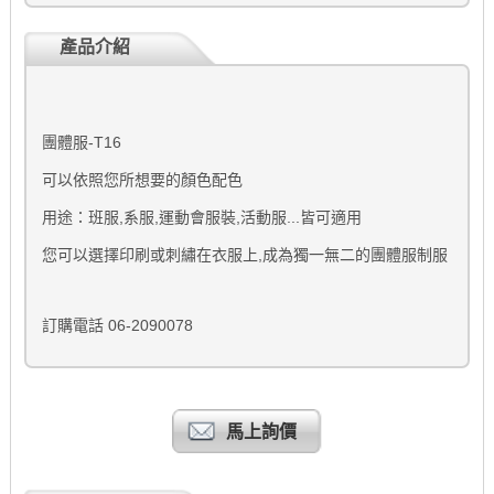
產品介紹
-T16
團體服
可以依照您所想要的顏色配色
,
,
,
...
用途：班服
系服
運動會服裝
活動服
皆可適用
,
您可以選擇印刷或刺繡在衣服上
成為獨一無二的團體服制服
06-2090078
訂購電話
馬上詢價