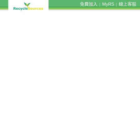
免費加入
MyRS
線上客服
|
|