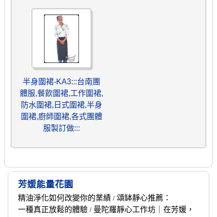
半身圍裙-KA3:::台南團
體服,餐飲圍裙,工作圍裙,
防水圍裙,日式圍裙,半身
圍裙,廚師圍裙,各式團體
服製訂做:::
芳媛能量花園
精油淨化如何改變你的業績
頌缽靜心推薦：
/
一種真正放鬆的體驗
曼陀羅靜心工作坊｜在芳媛，
/