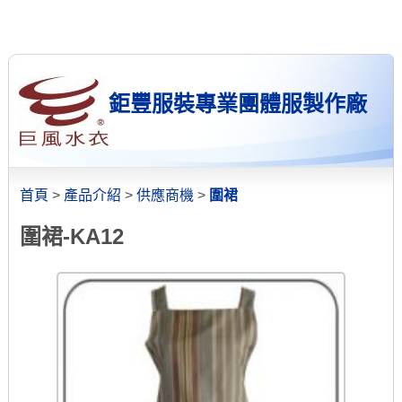
鉅豐服裝專業團體服製作廠
首頁
>
產品介紹
>
供應商機
>
圍裙
圍裙-KA12