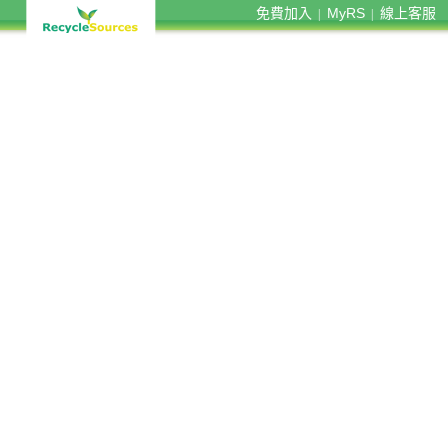
免費加入
MyRS
線上客服
|
|