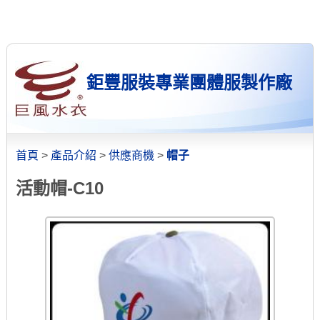
鉅豐服裝專業團體服製作廠
首頁
>
產品介紹
>
供應商機
>
帽子
活動帽-C10