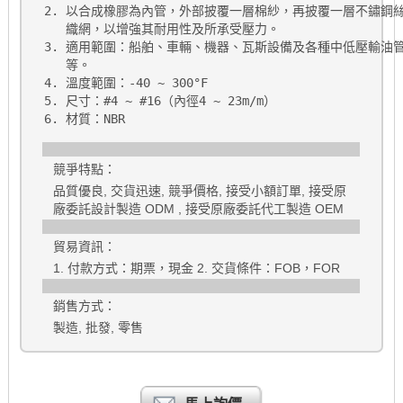
2. 以合成橡膠為內管，外部披覆一層棉紗，再披覆一層不鏽鋼絲
   織網，以增強其耐用性及所承受壓力。

3. 適用範圍：船舶、車輛、機器、瓦斯設備及各種中低壓輸油管
   等。

4. 溫度範圍：-40 ~ 300°F

5. 尺寸：#4 ~ #16（內徑4 ~ 23m/m）

競爭特點：
品質優良, 交貨迅速, 競爭價格, 接受小額訂單, 接受原
廠委託設計製造 ODM , 接受原廠委託代工製造 OEM
貿易資訊：
1. 付款方式：期票，現金 2. 交貨條件：FOB，FOR
銷售方式：
製造, 批發, 零售