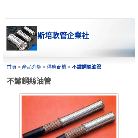
斯培軟管企業社
首頁
>
產品介紹
>
供應商機
>
不鏽鋼絲油管
不鏽鋼絲油管