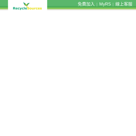
免費加入
MyRS
線上客服
|
|