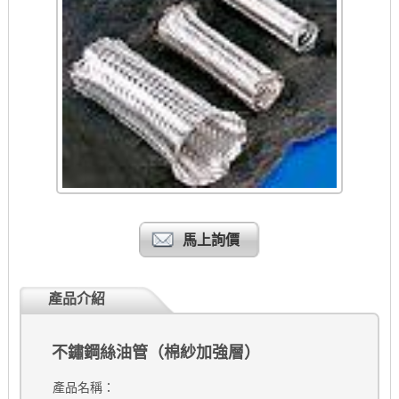
馬上詢價
產品介紹
不鏽鋼絲油管（棉紗加強層）
產品名稱：