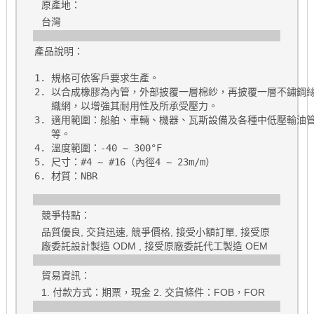
原產地：
台灣
產品說明：
1. 規格可依客戶要求生產。

2. 以合成橡膠為內管，外部披覆一層棉紗，再披覆一層不鏽鋼絲
   織網，以增強其耐用性及所承受壓力。

3. 適用範圍：船舶、車輛、機器、瓦斯設備及各種中低壓輸油管
   等。

4. 溫度範圍：-40 ~ 300°F

5. 尺寸：#4 ~ #16（內徑4 ~ 23m/m）

競爭特點：
品質優良, 交貨迅速, 競爭價格, 接受小額訂單, 接受原
廠委託設計製造 ODM , 接受原廠委託代工製造 OEM
貿易資訊：
1. 付款方式：期票，現金 2. 交貨條件：FOB，FOR