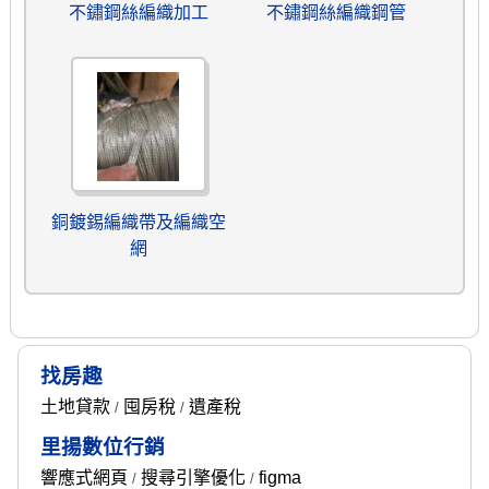
不鏽鋼絲編織加工
不鏽鋼絲編織鋼管
銅鍍錫編織帶及編織空
網
找房趣
土地貸款
囤房稅
遺產稅
/
/
里揚數位行銷
響應式網頁
搜尋引擎優化
figma
/
/