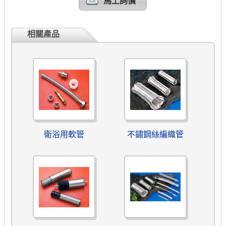
馬上詢價
相關產品
衛浴用軟管
不鏽鋼絲編織管