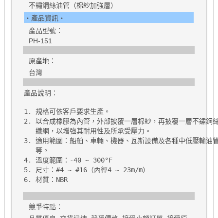
不鏽鋼絲油管（棉紗加強層）
‧產品資訊‧
產品型號：
PH-151
原產地：
台灣
產品說明：
1. 規格可依客戶要求生產。

2. 以合成橡膠為內管，外部披覆一層棉紗，再披覆一層不鏽鋼絲
   織網，以增強其耐用性及所承受壓力。

3. 適用範圍：船舶、車輛、機器、瓦斯設備及各種中低壓輸油管
   等。

4. 溫度範圍：-40 ~ 300°F

5. 尺寸：#4 ~ #16（內徑4 ~ 23m/m）

競爭特點：