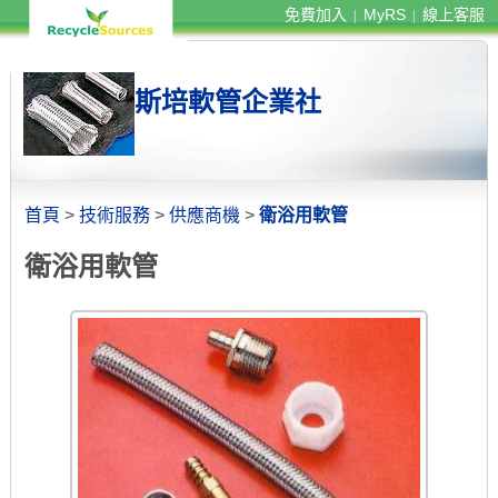
免費加入
MyRS
線上客服
|
|
斯培軟管企業社
首頁
>
技術服務
>
供應商機
>
衛浴用軟管
衛浴用軟管