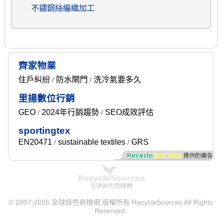
不鏽鋼絲編織加工
齊家物業
住戶糾紛
防水閘門
洗冷氣要多久
/
/
里揚數位行銷
GEO
2024年行銷趨勢
SEO成效評估
/
/
sportingtex
EN20471
sustainable textiles
GRS
/
/
© 2007-2026 全球綠色商機網 版權所有 RecycleSources All Rights
Reserved.