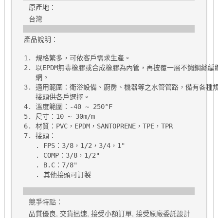
原產地：
台灣
產品說明：
1. 規格繁多，可依客戶需求生產。

2. 以EPDM無毒橡膠或合成橡膠為內管，再披覆一層不鏽鋼絲編織
   網。

3. 適用範圍：衛浴設備、廚房、機器等之水管管路，備有各種規
   接頭供各戶選擇。

4. 溫度範圍：-40 ~ 250°F

5. 尺寸：10 ~ 30m/m

6. 材質：PVC，EPDM，SANTOPRENE，TPE，TPR

7. 接頭：

   . FPS：3/8，1/2，3/4，1"

   . COMP：3/8，1/2"

   . B.C：7/8"

   . 其他接頭可訂製
競爭特點：
品質優良, 交貨迅速, 接受小額訂單, 接受原廠委託設計