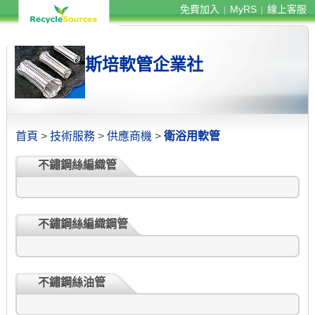
免費加入
MyRS
線上客服
|
|
斯培軟管企業社
首頁
>
技術服務
>
供應商機
>
衛浴用軟管
不鏽鋼絲編織管
不鏽鋼絲編織鋼管
不鏽鋼絲油管