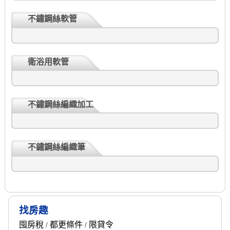
不鏽鋼絲軟管
衛浴用軟管
不鏽鋼絲編織加工
不鏽鋼絲編織筆
找房趣
囤房稅
都更條件
限貸令
/
/