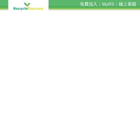
免費加入
MyRS
線上客服
|
|