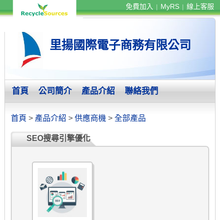
免費加入
MyRS
線上客服
|
|
里揚國際電子商務有限公司
首頁
公司簡介
產品介紹
聯絡我們
首頁
>
產品介紹
>
供應商機
>
全部產品
SEO搜尋引擎優化