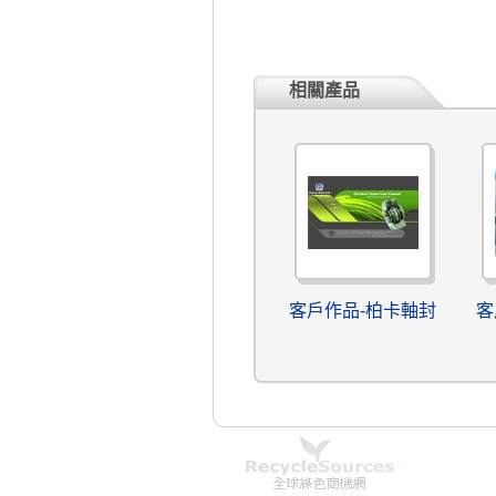
相關產品
客戶作品-柏卡軸封
客