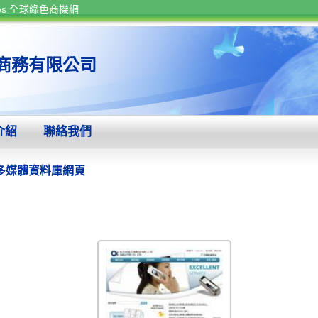
rces 全球綠色商機網
商務有限公司
介紹
聯絡我們
多媒體資料庫網頁