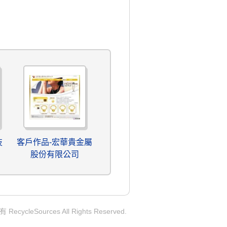
技
客戶作品-宏華貴金屬
股份有限公司
ycleSources All Rights Reserved.