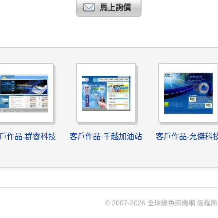
馬上詢價
戶作品-群睿科技
客戶作品-千越加油站
客戶作品-允傑科
© 2007-2026 全球綠色商機網 版權所有 Rec