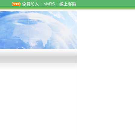
免費加入
MyRS
線上客服
|
|