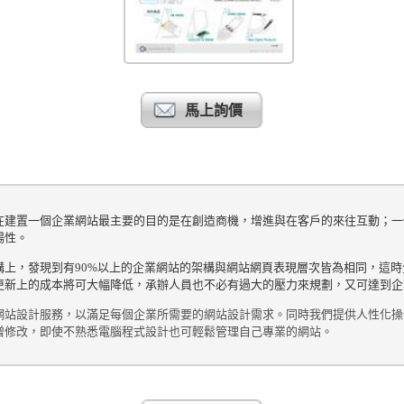
馬上詢價
在建置一個企業網站最主要的目的是在創造商機，增進與在客戶的來往互動；一
暢性。
構上，發現到有
90%
以上的企業網站的架構與網站網頁表現層次皆為相同，這時
更新上的成本將可大幅降低，承辦人員也不必有過大的壓力來規劃，又可達到企
網站設計服務，以滿足每個企業所需要的網站設計需求。同時我們提供人性化操
增修改，即使不熟悉電腦程式設計也可輕鬆管理自己專業的網站。