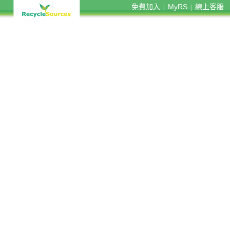
免費加入
MyRS
線上客服
|
|