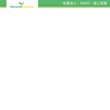
免費加入
MyRS
線上客服
|
|