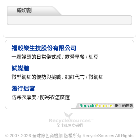
線切割
福穀樂生技股份有限公司
一顆饅頭的日常儀式感
露營早餐
紅豆
/
/
試媒體
微型網紅的優勢與挑戰
網紅代言
微網紅
/
/
潛行迷宮
防寒衣厚度
防寒衣怎麼選
/
© 2007-2026 全球綠色商機網 版權所有 RecycleSources All Rights