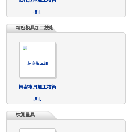
細孔放電加工技術
精密模具加工技術
精密模具加工技術
檢測量具