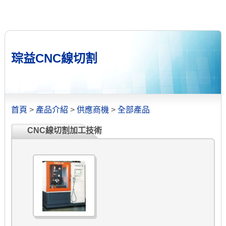
琮益CNC線切割
首頁
>
產品介紹
>
供應商機
>
全部產品
CNC線切割加工技術