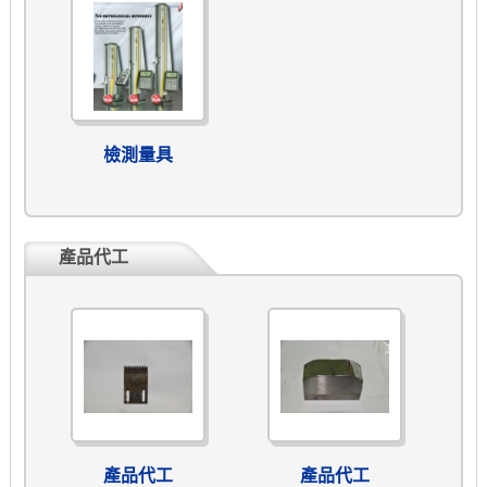
檢測量具
產品代工
產品代工
產品代工