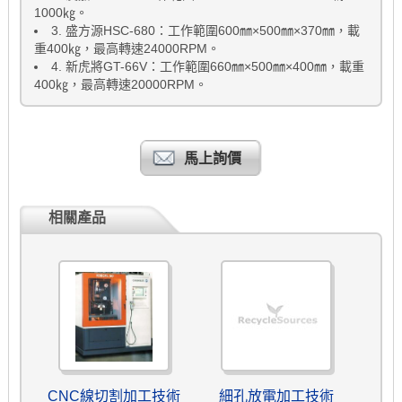
1000
㎏。
3.
盛方源
HSC-680
：工作範圍
600
㎜×
500
㎜×
370
㎜，載
重
400
㎏，最高轉速
24000RPM
。
4.
新虎將
GT-66V
：工作範圍
660
㎜×
500
㎜×
400
㎜，載重
400
㎏，最高轉速
20000RPM
。
馬上詢價
相關產品
CNC線切割加工技術
細孔放電加工技術