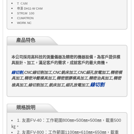
T
CAM
帝漢
DH11-W CAM
STR1M
100
C1MATRON
WORK NC
產品特色
本公司採用高科技的測量儀器及精密的機器設備，為客戶提供模
具設計、加工，滿足客戶的需求，成就客戶的最大商機。
線切割
,
CNC線切割加工,CNC銑床加工,CNC細孔放電加工,精密模
具加工,精密沖壓模具加工,精密塑膠模具加工,精密治具加工,精密
線切割
檢具加工,線切割加工,銑床加工,細孔放電加工,
規格說明
1.
友嘉
FV-40
：工作範圍
800
㎜×
500
㎜×
500
㎜，載重
500
㎏。
2.
友嘉
FV-800
：工作範圍
1100
㎜×
610
㎜×
650
㎜，載重