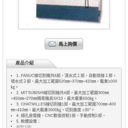
馬上詢價
產品介紹
1.
FANUC
4
線切割機共
部，浸水式１部，自動穿線１部，
520
370
420
1000
噴水式２部，最大加工範圍
㎜×
㎜×
㎜，載重
㎏。
2.
MITSUBISHI
4
300
線切割機共
部，最大加工範圍
㎜
450
270
SX10
650
×
㎜×
㎜精密機具
，最大載重
㎏。
3.
CHATMILLES
1
700
400
線切割機
部，最大加工範圍
㎜×
410
3000
30
㎜×
㎜，最大載重
㎏，切割錐度
±
°。
4.
CNC
1
1
細孔放電機，
數值控制
部，手動控制
部。
5.
軟體設備：
AUTO CAD