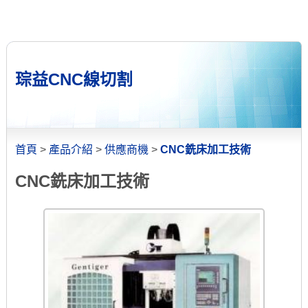
琮益CNC線切割
首頁
>
產品介紹
>
供應商機
>
CNC銑床加工技術
CNC銑床加工技術