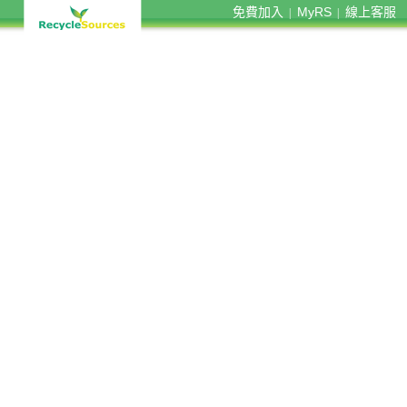
免費加入
MyRS
線上客服
|
|