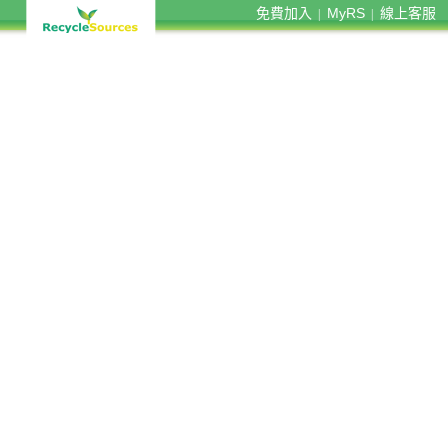
免費加入
MyRS
線上客服
|
|