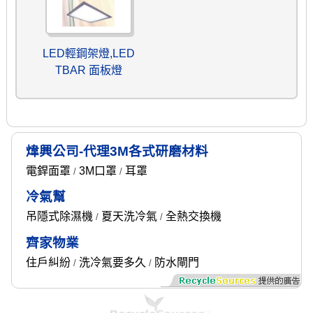
LED輕鋼架燈,LED
TBAR 面板燈
煒興公司-代理3M各式研磨材料
電銲面罩
3M口罩
耳罩
/
/
冷氣幫
吊隱式除濕機
夏天洗冷氣
全熱交換機
/
/
齊家物業
住戶糾紛
洗冷氣要多久
防水閘門
/
/