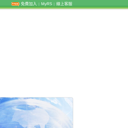
免費加入
MyRS
線上客服
|
|