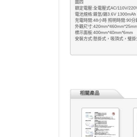
圖四
額定電壓:全電壓式AC/110V/220V
電池規格:鎳氫/鎘3.6V 1300mAh 
充電時間:48小時 照明時間:
外觀尺寸:420mm*460mm*25m
標示面板:400mm*40mm*6mm
安裝方式:懸掛式，吸頂式，璧掛
相關產品