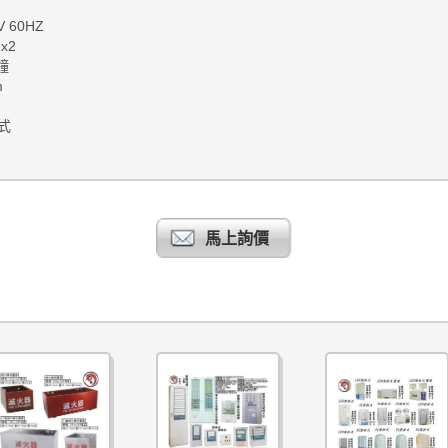
 60HZ
x2
90分鐘
m
式
馬上詢價