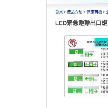
首頁
>
產品介紹
>
供應商機
>
LED緊急避難出口燈