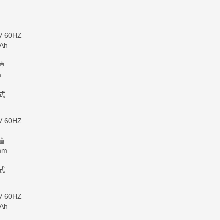
 60HZ
Ah
鐘
m
式
 60HZ
鐘
mm
式
 60HZ
mAh
0mAh