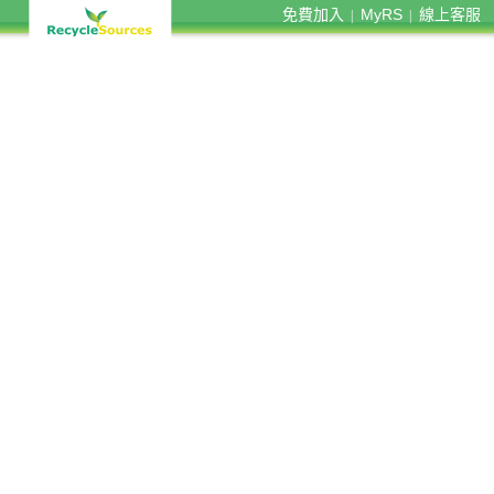
免費加入
MyRS
線上客服
|
|