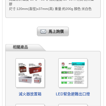
膠
尺寸:120mm(直徑)x37mm(高) 重量:約200g 顏色:米白色
馬上詢價
相關產品
滅火器放置箱
LED緊急避難出口燈