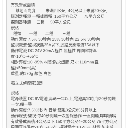
有效警戒面積
離地面高度 未滿四公尺 4公尺以上未滿20公尺
探測器種類 一種或兩種 150平方公尺 75平方公尺
探測器種類 三種 50平方公尺
規格
種類 一種 二種 三種
動作濃度 7.5% 30秒內 15% 30秒內 22.5% 30秒內
監視電流:監視狀態25A以下,迴路反應電流75A以下
動作電流:DC 24V 30mA 極性:無極性 周圍容許溫
度-10℃~+55℃
相對溼度:10~95% 材質:防火塑膠 尺寸:110mm(直
徑)x50mm(高)
重量:約170g 顏色:白色
獨立式偵煙感知器
規格
電源裝置:DC 9V電池,壽命一年以上,電池異常時,每20秒閃爍
一次,嗶一聲
動作濃度:7.5%3秒內 音量:距離3公尺85分貝以上
動作燈號:監視:每40秒閃爍一次警報動作:一直閃爍,嗶嗶續鳴
有效警戒面積:4公尺以下:150平方公尺4~20公尺:75平方公尺
周圍容許溫度-10℃~+55℃ 相對溼度:10~95% 材質:防火塑