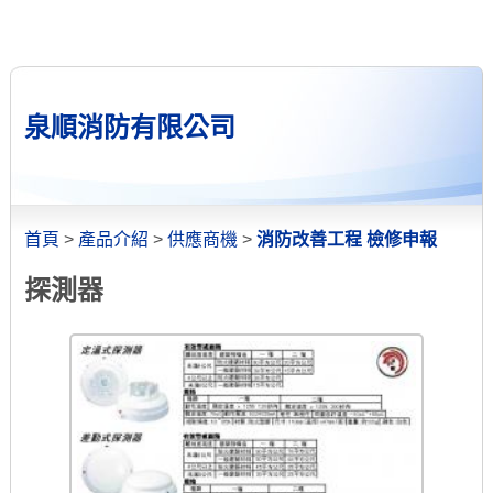
泉順消防有限公司
首頁
>
產品介紹
>
供應商機
>
消防改善工程 檢修申報
探測器