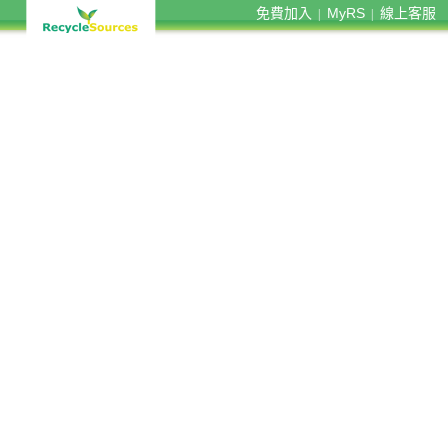
免費加入
MyRS
線上客服
|
|