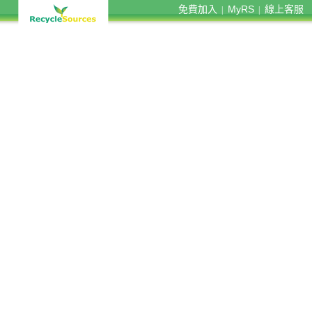
免費加入
MyRS
線上客服
|
|