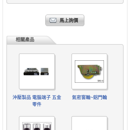
馬上詢價
相關產品
沖壓製品 電腦端子 五金
氣密窗輪~鋁門輪
零件