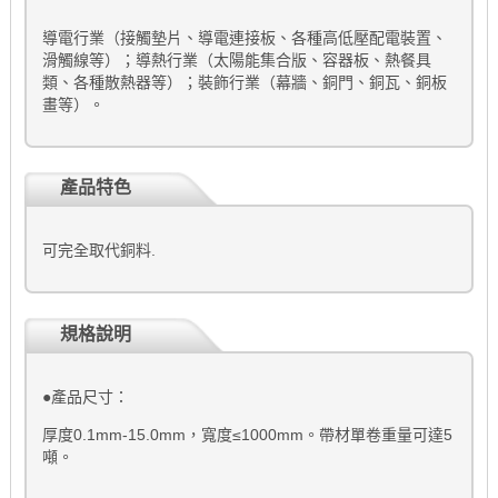
導電行業（接觸墊片、導電連接板、各種高低壓配電裝置、
滑觸線等）；導熱行業（太陽能集合版、容器板、熱餐具
類、各種散熱器等）；裝飾行業（幕牆、銅門、銅瓦、銅板
畫等）。
產品特色
可完全取代銅料.
規格說明
●產品尺寸：
厚度0.1mm-15.0mm，寬度≤1000mm。帶材單卷重量可達5
噸。