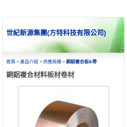
世紀新源集團(方特科技有限公司)
首頁
>
產品介紹
>
供應商機
>
銅鋁複合板&帶
銅鋁複合材料板材卷材