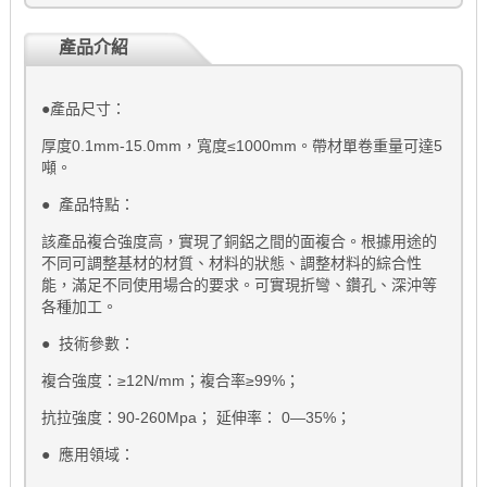
產品介紹
●產品尺寸：
厚度
0.1mm-15.0mm
，寬度
≤1000mm
。帶材單卷重量可達
5
噸。
●
產品特點：
該產品複合強度高，實現了銅鋁之間的面複合。根據用途的
不同可調整基材的材質、材料的狀態、調整材料的綜合性
能，滿足不同使用場合的要求。可實現折彎、鑽孔、深沖等
各種加工。
●
技術參數：
複合強度：
≥12N/mm
；複合率
≥99%
；
抗拉強度：
90-260Mpa
；
延伸率：
0—35%
；
●
應用領域：