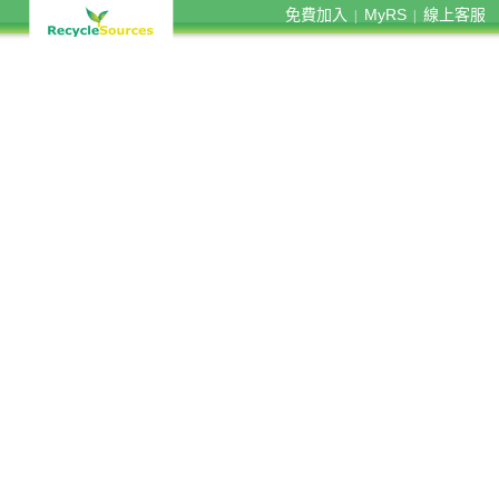
免費加入
MyRS
線上客服
|
|