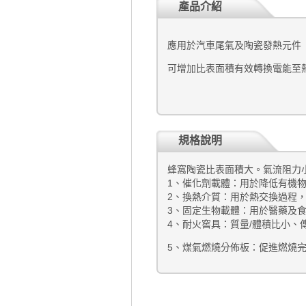
產品介紹
應用於汽車尾氣及陶瓷發熱元件
可增加比表面積有效轉換電能至
規格說明
蜂窩陶瓷比表面積大。氣流阻力
1
、催化劑載體：用於降低有機
2
、換熱介質：用於熱交換過程
3
、固定生物載體：用於醫藥及
4
、耐火窖具：質量
/
體積比小、
5
、煤氣燃燒分佈板：促進燃燒