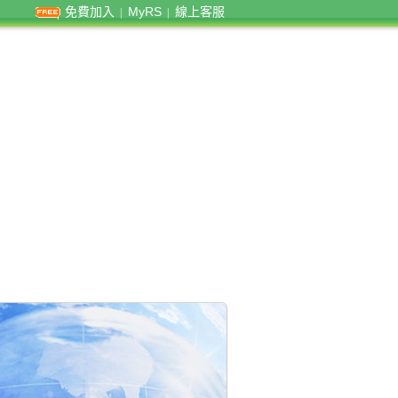
免費加入
MyRS
線上客服
|
|