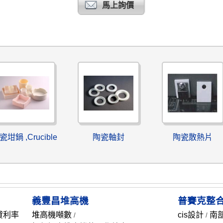
馬上詢價
瓷坩鍋 ,Crucible
陶瓷軸封
陶瓷散熱片
義豐昌堆高機
普賽克整
貸利率
堆高機噸數
cis設計
南
/
/