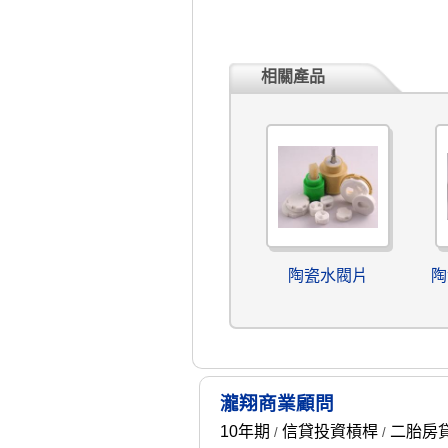
相關產品
陶瓷水閥片
陶
瀧翔商業顧問
10年期
信貸投資槓桿
二胎房
/
/