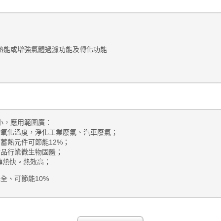
熱能或增強氣體過濾功能及轉化功能
小，應用範圍廣：
物氧化溫度，淨化工業廢氣、汽車廢氣；
，蓄熱元件可節能
12%
；
食品行業微生物固體；
傳熱快。熱效高；
完全、可節能
10%