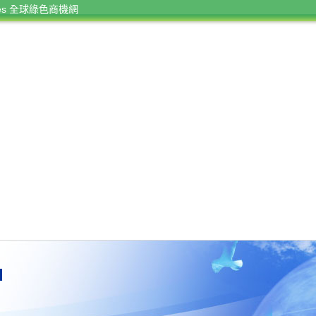
rces 全球綠色商機網
d