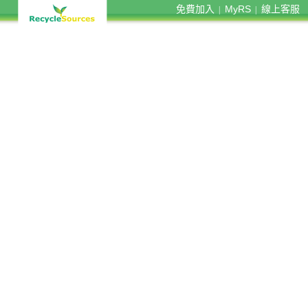
免費加入
MyRS
線上客服
|
|