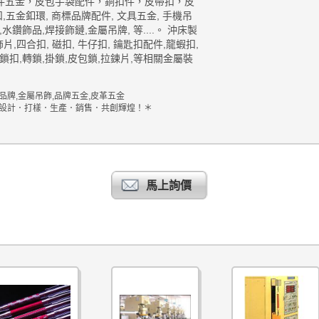
件五金，皮包手袋配件，銅扣件，皮帶扣，皮
型扣,五金釦環, 商標品牌配件, 文具五金, 手機吊
水鑽飾品,焊接飾鏈,金屬吊牌, 等....。 沖床製
片,四合扣, 磁扣, 牛仔扣, 鑰匙扣配件,龍蝦扣,
,鎖扣,轉鎖,掛鎖,皮包鎖,拉鍊片,等相關金屬裝
品牌,金屬吊飾,品牌五金,皮革五金
 設計．打樣．生產．銷售．共創輝煌！＊
馬上詢價