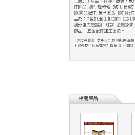
主要加工產品：鞋飾，服裝，皮
件飾品, 溷^, 旋轉勾, 狗扣, 日
飾,飾品配件, 皮革五金, 飾扣配件,
品為：D型扣,登山扣,插扣,鈕釦,飾
隱形強力磁鐵釦, 珠鍊, 金屬掛飾
飾品....五金配件加工製造。
專製高質量: 皮件五金,皮包配件,商標
＊歡迎提供原樣或設計圖搞 共同 開發
相關產品