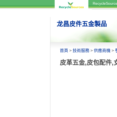
RecycleSou
龙昌皮件五金製品
首頁
>
技術服務
>
供應商機
>
皮革五金,皮包配件,女