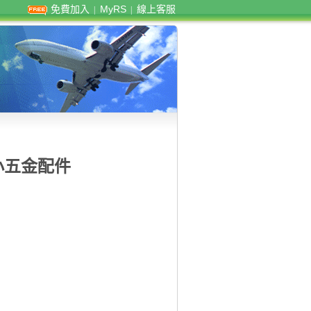
免費加入
MyRS
線上客服
|
|
等小五金配件