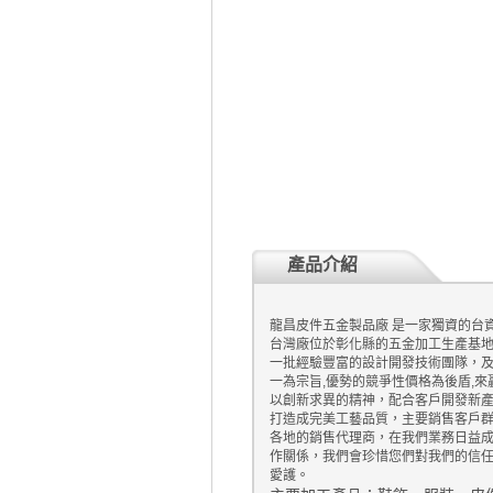
產品介紹
龍昌皮件五金製品廠 是一家獨資的台資
台灣廠位於彰化縣的五金加工生產基
一批經驗豐富的設計開發技術團隊，及
一為宗旨,優勢的競爭性價格為後盾,
以創新求異的精神，配合客戶開發新
打造成完美工藝品質，主要銷售客戶
各地的銷售代理商，在我們業務日益
作關係，我們會珍惜您們對我們的信
愛護。