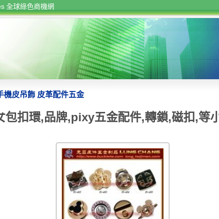
rces 全球綠色商機網
手機皮吊飾 皮革配件五金
包扣環,品牌,pixy五金配件,轉鎖,磁扣,