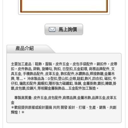
馬上詢價
產品介紹
主要加工產品：鞋飾，服裝，皮件五金，皮包手袋配件，銅扣件，皮帶
扣，皮件飾品, 鋅鉤, 旋轉勾, 狗扣, 日型扣,五金釦環, 商標品牌配件, 文
具五金, 手機飾品配件, 皮革五金, 飾扣配件,水鑽飾品,焊接飾鏈,金屬吊
牌, 等....。 沖床製品為：D型扣,登山扣,企眼,鈕釦,飾片,四合扣, 磁扣, 牛
仔扣, 鑰匙扣配件,龍蝦扣,隱形強力磁鐵釦, 珠鍊, 金屬掛飾,鎖扣,轉鎖,掛
鎖,皮包鎖,拉鍊片,等相關金屬裝飾品....五金配件加工製造。
專製高質量: 皮件五金,皮包配件,商標品牌,金屬吊飾,品牌五金,皮革五
金
＊歡迎提供原樣或設計圖搞 共同 開發 設計．打樣．生產．銷售．共創
輝煌！＊