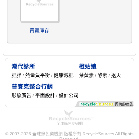
買賣庫存
潮代診所
橙姑娘
肥胖
熱量負平衡
健康減肥
葉黃素
酵素
退火
/
/
/
/
普賽克整合行銷
形象廣告
平面設計
設計公司
/
/
© 2007-2026 全球綠色商機網 版權所有 RecycleSources All Rights
Reserved.