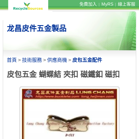
免費加入
MyRS
線上客服
|
|
龙昌皮件五金製品
首頁
>
技術服務
>
供應商機
>
皮包五金配件
皮包五金 蝴蝶結 夾扣 磁鐵釦 磁扣