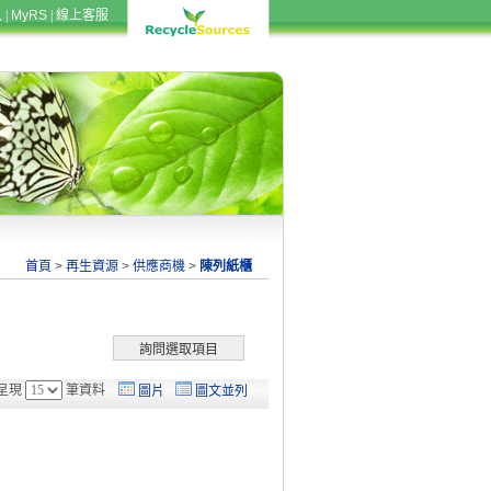
入
|
MyRS
|
線上客服
首頁
>
再生資源
>
供應商機
>
陳列紙櫃
呈現
筆資料
圖片
圖文並列