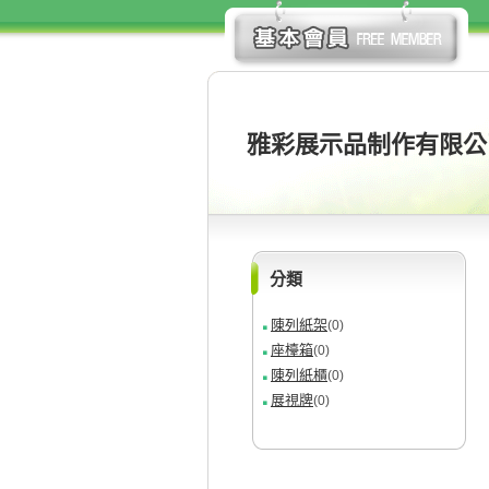
雅彩展示品制作有限公
分類
陳列紙架
(0)
座檯箱
(0)
陳列紙櫃
(0)
展視牌
(0)