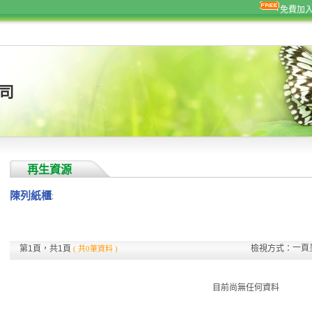
免費加
司
再生資源
陳列紙櫃
:
一頁
第1頁，共1頁
檢視方式：
( 共0筆資料 )
目前尚無任何資料