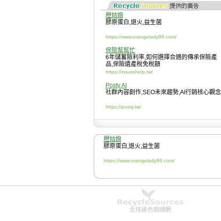
橙姑娘
膠原蛋白
,
退火
,
益生菌
https://www.orangelady99.com/
保險幫幫忙
6年儲蓄險利率
,
如何選擇合適的傳承保險產
品
,
保險遺產稅免稅額
https://insurehelp.tw/
Posty AI
社群內容創作
,
SEO未來趨勢
,
AI行銷核心觀念
https://posty.tw/
橙姑娘
膠原蛋白
,
退火
,
益生菌
https://www.orangelady99.com/