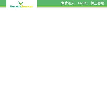
免費加入
MyRS
線上客服
|
|