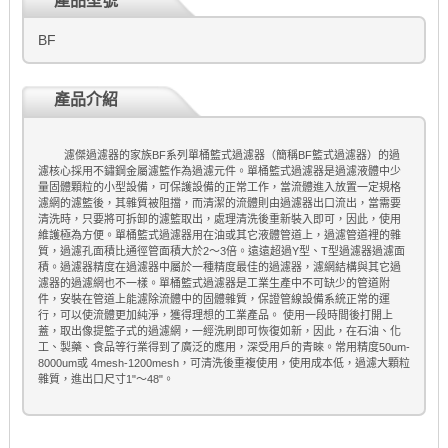
產品型號
BF
產品介紹
濾傑過濾器的家族BF系列單桶籃式過濾器（簡稱BF籃式過濾器）的過
濾核心採用不鏽鋼金屬濾籃作為過濾元件。
單桶籃式過濾器是過濾液體中少
量固體顆粒的小型設備，可保護設備的正常工作，當流體進入放置一定規格
濾網的濾籃後，其雜質被阻擋，而清潔的流體則由過濾器出口流出，當需要
清洗時，只要將可拆卸的濾籃取出，處理清洗後重新裝入即可，因此，使用
維護極為方便。
單桶籃式過濾器用在油或其它液體管道上，過濾管道裡的雜
質，過濾孔面積比通徑管面積大於2～3倍。遠遠超過Y型、T型過濾器過濾面
積。過濾器精度在過濾器中屬於一種精度最佳的過濾器，濾網結構與其它過
濾器的過濾網也不一樣。
單桶籃式過濾器是工業生產中不可缺少的管道附
件，安裝在管道上能濾除流體中的固體雜質，保證管線設備系統正常的運
行，可以使流體更加純淨，獲得理想的工業產品。 使用一段時間後打開上
蓋，取出像提籃子式的過濾網，一經洗刷即可恢復如新，因此，在石油、化
工、製藥、食品等行業得到了廣泛的應用，深受用戶的青睞。常用精度50um-
8000um或 4mesh-1200mesh，可清洗後重複使用，使用成本低，過濾大顆粒
雜質，進出口尺寸1"～48"。