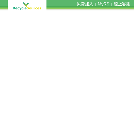
免費加入
MyRS
線上客服
|
|