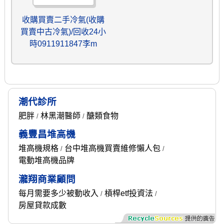
收購買賣二手冷氣(收購
買賣中古冷氣)/回收24小
時0911911847李m
潮代診所
肥胖
林黑潮醫師
醣類食物
/
/
義豐昌堆高機
堆高機規格
台中堆高機買賣維修懶人包
/
/
電動堆高機品牌
瀧翔商業顧問
每月需要多少被動收入
槓桿etf投資法
/
/
房屋貸款成數