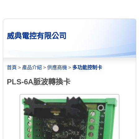
威典電控有限公司
首頁
>
產品介紹
>
供應商機
>
多功能控制卡
PLS-6A脈波轉換卡