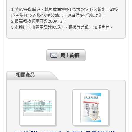
1.將5V差動脈波，轉換成開集極12V或24V 脈波輸出，轉換
成開集極12V或24V脈波輸出，更具備除4倍頻功能。
2.最高轉換頻率可達200KHz。
3.本控制卡由專用高速IC設計，轉換誤差低，無相角差。
馬上詢價
相關產品