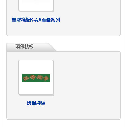
塑膠棧板K-AA套疊系列
環保棧板
環保棧板