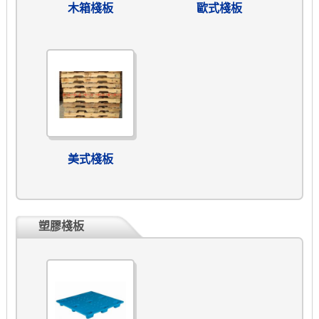
木箱棧板
歐式棧板
美式棧板
塑膠棧板