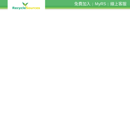
免費加入
MyRS
線上客服
|
|