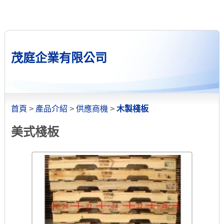
茂庭企業有限公司
首頁
>
產品介紹
>
供應商機
>
木製棧板
美式棧板