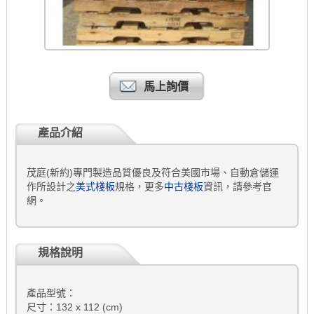
馬上詢價
產品介紹
茂庭(新約)專門製造品質優良及符合美國市場、自動倉儲運
作所設計之
美式棧板
規格，更多
中古棧板
資訊，請參考官
網。
規格說明
產品型號：
尺寸：132 x 112 (cm)