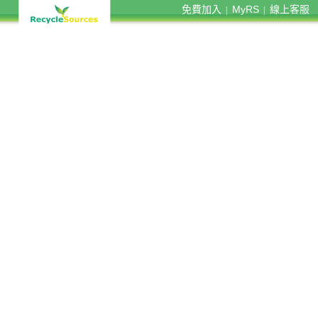
免費加入
MyRS
線上客服
|
|