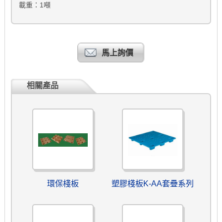
載重：1噸
馬上詢價
相關產品
環保棧板
塑膠棧板K-AA套疊系列