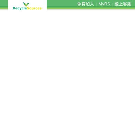
免費加入
MyRS
線上客服
|
|