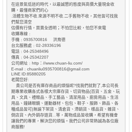
在這景氣低迷的時代，以最誠懇的態度與高價大量現金收
購，最懂商家們的心
.活體生物不收.來源不明不收.二手舊物不收，其他皆可找我
們幫您清空
估價有行情，買賣全透明；不怕您比較，怕您不來電
收購專線﹕
手機﹕0935700816 洪育德
台北服務處﹕02-28336196
電話﹕04-25348496
傳真﹕04-25342207
公司網址﹕http：//www.chuan-liu.com/
E-mail﹕chuanliu0935700816@gmail.com
LINE ID:85880205
老闆您好:
貴公司是否有庫存商品的煩惱呢?找我們就對了,本公司長
期專業收購各式各樣大宗庫存貨、切貨物品{百貨、五金、玩
具、文具、禮贈品、手工藝品、清潔用品、廚房用品、生活
用品、鐘錶眼鏡、運動器材、包包、鞋子、服飾、飾品、各
種成品皆可}無論下架貨、清倉貨、滯銷貨、樣品貨、雜貨、
倒店貨、內外銷存退貨...等，萬物成品皆收購，希望有機會
讓我們的專業，解決您的煩惱。我們公司非常熱誠為各位廠
商服務!