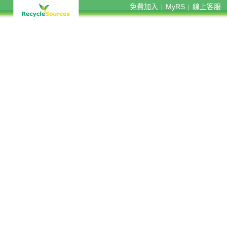
免費加入
MyRS
線上客服
|
|