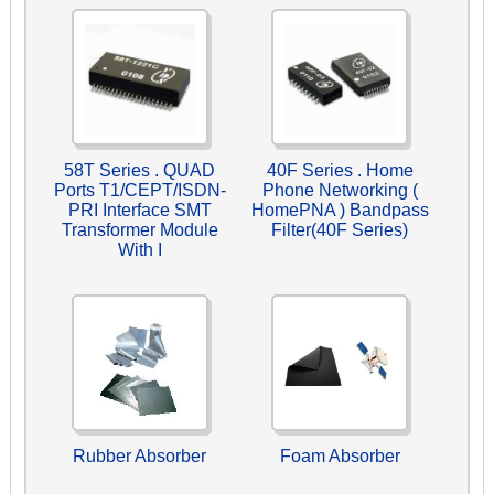
58T Series . QUAD
40F Series . Home
Ports T1/CEPT/ISDN-
Phone Networking (
PRI Interface SMT
HomePNA ) Bandpass
Transformer Module
Filter(40F Series)
With I
Rubber Absorber
Foam Absorber