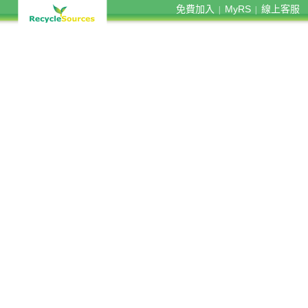
免費加入
MyRS
線上客服
|
|