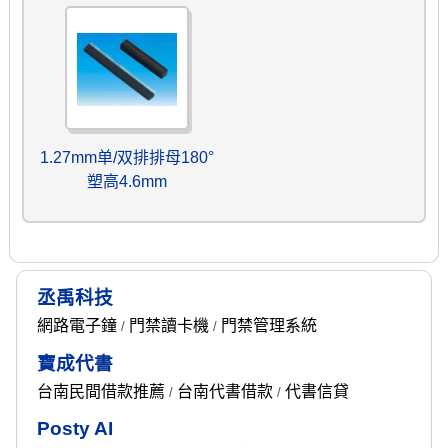
1.27mm单/双排排母180°
塑高4.6mm
丞禹科技
網路電子鐘
門禁讀卡機
門禁管理系統
/
/
寶成代書
台南民間借款推薦
台南代書借款
代書信貸
/
/
Posty AI